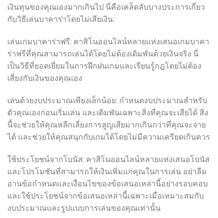
เงินทุนของคุณเองมากเกินไป นี่คือเคล็ดลับบางประการเกี่ยว
กับวิธีเล่นบาคาร่าโดยไม่เสียเงิน:
เล่นเกมบาคาร่าฟรี: คาสิโนออนไลน์หลายแห่งเสนอเกมบาคา
ร่าฟรีที่คุณสามารถเล่นได้โดยไม่ต้องเดิมพันด้วยเงินจริง นี่
เป็นวิธีที่ยอดเยี่ยมในการฝึกฝนเกมและเรียนรู้กฎโดยไม่ต้อง
เสี่ยงกับเงินของคุณเอง
เล่นด้วยงบประมาณเพียงเล็กน้อย: กำหนดงบประมาณสำหรับ
ตัวคุณเองก่อนเริ่มเล่น และเดิมพันเฉพาะสิ่งที่คุณจะเสียได้ สิ่ง
นี้จะช่วยให้คุณหลีกเลี่ยงการสูญเสียมากเกินกว่าที่คุณจะจ่าย
ได้ และช่วยให้คุณสนุกกับเกมได้โดยไม่มีความเครียดเกินควร
ใช้ประโยชน์จากโบนัส: คาสิโนออนไลน์หลายแห่งเสนอโบนัส
และโปรโมชันที่สามารถให้เงินเพิ่มแก่คุณในการเล่น อย่าลืม
อ่านข้อกำหนดและเงื่อนไขของข้อเสนอเหล่านี้อย่างรอบคอบ
และใช้ประโยชน์จากข้อเสนอเหล่านี้เฉพาะเมื่อเหมาะสมกับ
งบประมาณและรูปแบบการเล่นของคุณเท่านั้น