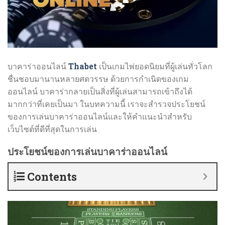
บาคาร่าออนไลน์
Thabet
เป็นเกมไพ่ยอดนิยมที่ผู้เล่นทั่วโลก
ชื่นชอบมานานหลายศตวรรษ ด้วยการกำเนิดของเกม
ออนไลน์ บาคาร่ากลายเป็นสิ่งที่ผู้เล่นสามารถเข้าถึงได้
มากกว่าที่เคยเป็นมา ในบทความนี้ เราจะสำรวจประโยชน์
ของการเล่นบาคาร่าออนไลน์และให้คำแนะนำสำหรับ
เว็บไซต์ที่ดีที่สุดในการเล่น
ประโยชน์ของการเล่นบาคาร่าออนไลน์
Contents