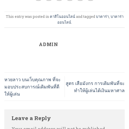
This entry was posted in
คาสิโนออนไลน์
and tagged
บาคาร่า
,
บาคาร่า
ออนไลน์
.
ADMIN
หวยลาว บนเว็บคุณภาพ ที่จะ
สูตร เสือมังกร การเดิมพันที่จะ
มอบประสบการณ์เดิมพันที่ดี
ทำให้ผู้เล่นได้เงินมหาศาล
ให้ผู้เล่น
Leave a Reply
Your email address will not be published.