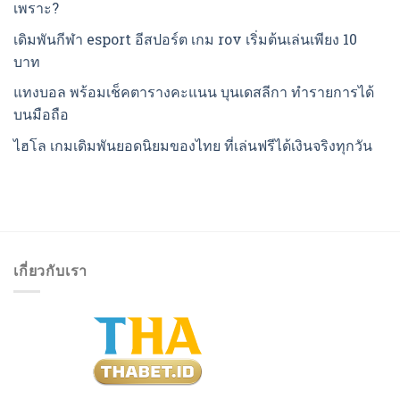
เพราะ?
เดิมพันกีฬา esport อีสปอร์ต เกม rov เริ่มต้นเล่นเพียง 10
บาท
แทงบอล พร้อมเช็คตารางคะแนน บุนเดสลีกา ทำรายการได้
บนมือถือ
ไฮโล เกมเดิมพันยอดนิยมของไทย ที่เล่นฟรีได้เงินจริงทุกวัน
เกี่ยวกับเรา