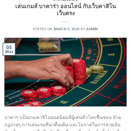
เล่นเกมส์ บาคาร่า ออนไลน์ กับเว็บคาสิโน
เว็บตรง
POSTED ON
MARCH 5, 2023
BY
ADMIN
05
Mar
บาคาร่าเป็นเกมคาสิโนยอดนิยมที่ผู้เล่นทั่วโลกชื่นชอบ ด้วย
กฎง่ายๆ การเล่นเกมที่น่าตื่นเต้น และโอกาสในการจ่ายเงิน