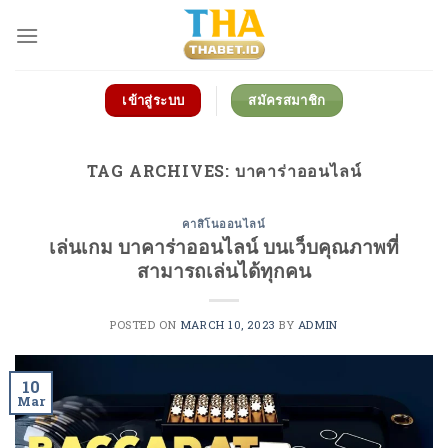
Skip
to
content
เข้าสู่ระบบ
สมัครสมาชิก
TAG ARCHIVES:
บาคาร่าออนไลน์
คาสิโนออนไลน์
เล่นเกม บาคาร่าออนไลน์ บนเว็บคุณภาพที่
สามารถเล่นได้ทุกคน
POSTED ON
MARCH 10, 2023
BY
ADMIN
10
Mar