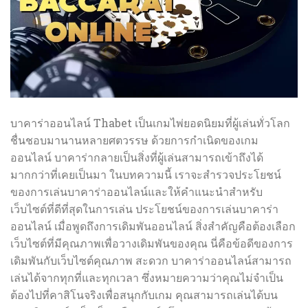
บาคาร่าออนไลน์ Thabet เป็นเกมไพ่ยอดนิยมที่ผู้เล่นทั่วโลก
ชื่นชอบมานานหลายศตวรรษ ด้วยการกำเนิดของเกม
ออนไลน์ บาคาร่ากลายเป็นสิ่งที่ผู้เล่นสามารถเข้าถึงได้
มากกว่าที่เคยเป็นมา ในบทความนี้ เราจะสำรวจประโยชน์
ของการเล่นบาคาร่าออนไลน์และให้คำแนะนำสำหรับ
เว็บไซต์ที่ดีที่สุดในการเล่น ประโยชน์ของการเล่นบาคาร่า
ออนไลน์ เมื่อพูดถึงการเดิมพันออนไลน์ สิ่งสำคัญคือต้องเลือก
เว็บไซต์ที่มีคุณภาพเพื่อวางเดิมพันของคุณ นี่คือข้อดีของการ
เดิมพันกับเว็บไซต์คุณภาพ สะดวก บาคาร่าออนไลน์สามารถ
เล่นได้จากทุกที่และทุกเวลา ซึ่งหมายความว่าคุณไม่จำเป็น
ต้องไปที่คาสิโนจริงเพื่อสนุกกับเกม คุณสามารถเล่นได้บน