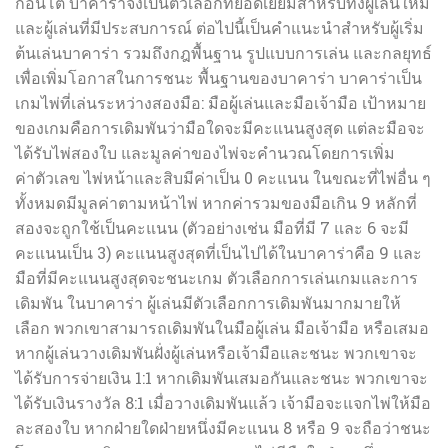
ก้อนโต บาคาร่าจึงเป็นตัวเลือกที่ยอดเยี่ยมสำหรับทั้งผู้เล่นใหม่
และผู้เล่นที่มีประสบการณ์ ต่อไปนี้เป็นคำแนะนำสำหรับผู้เริ่ม
ต้นเล่นบาคาร่า รวมถึงกฎพื้นฐาน รูปแบบการเล่น และกลยุทธ์
เพื่อเพิ่มโอกาสในการชนะ พื้นฐานของบาคาร่า บาคาร่าเป็น
เกมไพ่ที่เล่นระหว่างสองมือ: มือผู้เล่นและมือเจ้ามือ เป้าหมาย
ของเกมคือการเดิมพันว่ามือใดจะมีคะแนนสูงสุด แต่ละมือจะ
ได้รับไพ่สองใบ และมูลค่าของไพ่จะคำนวณโดยการเพิ่ม
ค่าตัวเลข ไพ่หน้าและสิบมีค่าเป็น 0 คะแนน ในขณะที่ไพ่อื่น ๆ
ทั้งหมดมีมูลค่าตามหน้าไพ่ หากค่ารวมของมือเกิน 9 หลักที่
สองจะถูกใช้เป็นคะแนน (ตัวอย่างเช่น มือที่มี 7 และ 6 จะมี
คะแนนเป็น 3) คะแนนสูงสุดที่เป็นไปได้ในบาคาร่าคือ 9 และ
มือที่มีคะแนนสูงสุดจะชนะเกม ตัวเลือกการเล่นเกมและการ
เดิมพัน ในบาคาร่า ผู้เล่นมีตัวเลือกการเดิมพันมากมายให้
เลือก พวกเขาสามารถเดิมพันในมือผู้เล่น มือเจ้ามือ หรือเสมอ
หากผู้เล่นวางเดิมพันฝั่งผู้เล่นหรือเจ้ามือและชนะ พวกเขาจะ
ได้รับการจ่ายเงิน 1:1 หากเดิมพันเสมอกันและชนะ พวกเขาจะ
ได้รับเงินรางวัล 8:1 เมื่อวางเดิมพันแล้ว เจ้ามือจะแจกไพ่ให้มือ
ละสองใบ หากฝ่ายใดฝ่ายหนึ่งมีคะแนน 8 หรือ 9 จะถือว่าชนะ