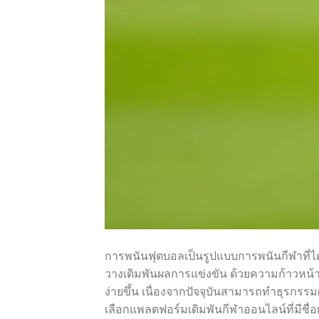
การพนันฟุตบอลเป็นรูปแบบการพนันกีฬาที่ไ
วางเดิมพันผลการแข่งขัน ด้วยความก้าวหน้
ง่ายขึ้น เนื่องจากปัจจุบันสามารถทำธุรกรรม
เลือกแพลตฟอร์มเดิมพันกีฬาออนไลน์ที่มีชื่