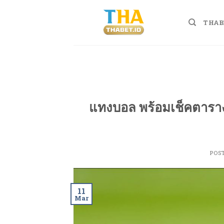
Skip
to
THAB
content
แทงบอล พร้อมเช็คตารา
POS
11
Mar