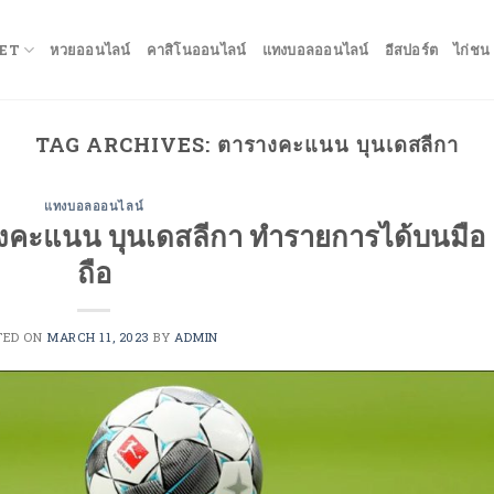
ET
หวยออนไลน์
คาสิโนออนไลน์
แทงบอลออนไลน์
อีสปอร์ต
ไก่ชน
TAG ARCHIVES:
ตารางคะแนน บุนเดสลีกา
แทงบอลออนไลน์
งคะแนน บุนเดสลีกา ทำรายการได้บนมือ
ถือ
TED ON
MARCH 11, 2023
BY
ADMIN