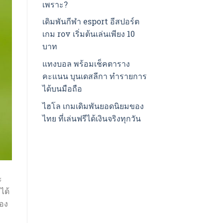
เพราะ?
เดิมพันกีฬา esport อีสปอร์ต
เกม rov เริ่มต้นเล่นเพียง 10
บาท
แทงบอล พร้อมเช็คตาราง
คะแนน บุนเดสลีกา ทำรายการ
ได้บนมือถือ
ไฮโล เกมเดิมพันยอดนิยมของ
ไทย ที่เล่นฟรีได้เงินจริงทุกวัน
ะ
ได้
้อง