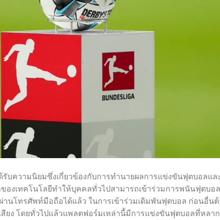
ด้รับความนิยมซึ่งเกี่ยวข้องกับการทำนายผลการแข่งขันฟุตบอลแล
าของเทคโนโลยีทำให้บุคคลทั่วไปสามารถเข้าร่วมการพนันฟุตบอล
ผ่านโทรศัพท์มือถือได้แล้ว ในการเข้าร่วมเดิมพันฟุตบอล ก่อนอื่นต
อเสียง โดยทั่วไปแล้วแพลตฟอร์มเหล่านี้มีการแข่งขันฟุตบอลที่หลาก