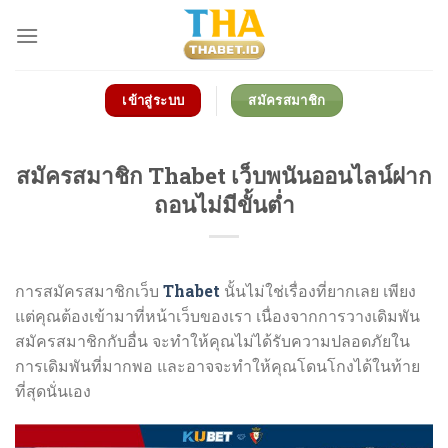
Skip
to
content
เข้าสู่ระบบ
สมัครสมาชิก
สมัครสมาชิก Thabet เว็บพนันออนไลน์ฝาก
ถอนไม่มีขั้นต่ำ
การสมัครสมาชิกเว็บ
Thabet
นั้นไม่ใช่เรื่องที่ยากเลย เพียง
แต่คุณต้องเข้ามาที่หน้าเว็บของเรา เนื่องจากการวางเดิมพัน
สมัครสมาชิกกับอื่น จะทำให้คุณไม่ได้รับความปลอดภัยใน
การเดิมพันที่มากพอ และอาจจะทำให้คุณโดนโกงได้ในท้าย
ที่สุดนั่นเอง