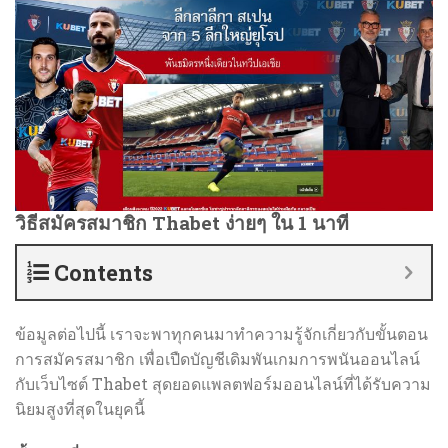
วิธีสมัครสมาชิก Thabet ง่ายๆ ใน 1 นาที
Contents
ข้อมูลต่อไปนี้ เราจะพาทุกคนมาทำความรู้จักเกี่ยวกับขั้นตอน
การสมัครสมาชิก เพื่อเปืดบัญชีเดิมพันเกมการพนันออนไลน์
กับเว็บไซต์ Thabet สุดยอดแพลตฟอร์มออนไลน์ที่ได้รับความ
นิยมสูงที่สุดในยุคนี้