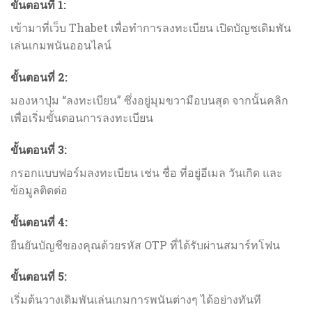
ขั้นตอนที่ 1:
เข้ามาที่เว็บ Thabet เพื่อทำการลงทะเบียน เปิดบัญชเดิมพัน
เล่นเกมพนันออนไลน์
ขั้นตอนที่ 2:
มองหาปุ่ม “ลงทะเบียน” ซึ่งอยู่มุมขวามือบนสุด จากนั้นคลิก
เพื่อเริ่มขั้นตอนการลงทะเบียน
ขั้นตอนที่ 3:
กรอกแบบฟอร์มลงทะเบียน เช่น ชื่อ ที่อยู่อีเมล วันเกิด และ
ข้อมูลติดต่อ
ขั้นตอนที่ 4:
ยืนยันบัญชีของคุณด้วยรหัส OTP ที่ได้รับผ่านสมาร์ทโฟน
ขั้นตอนที่ 5:
เริ่มต้นวางเดิมพันเล่นเกมการพนันต่างๆ ได้อย่างทันที